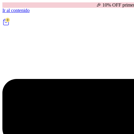
🎉 10% OFF primera compra | 
Ir al contenido
0