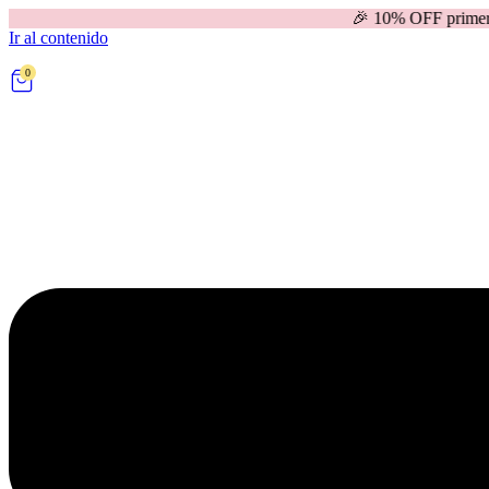
🎉 10% OFF primera compra | 
Ir al contenido
0