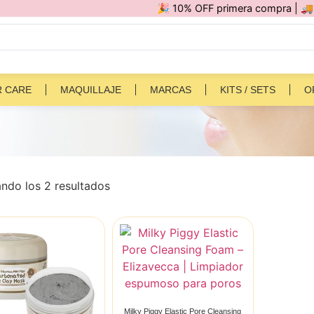
🎉 10% OFF primera compra | 🚚 Por comp
R CARE
MAQUILLAJE
MARCAS
KITS / SETS
O
ndo los 2 resultados
Milky Piggy Elastic Pore Cleansing